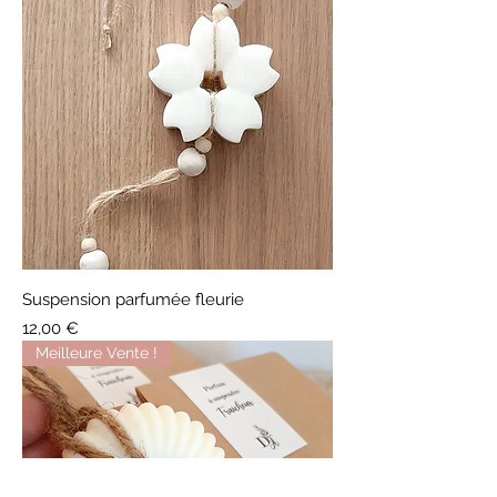
Suspension parfumée fleurie
Prix
12,00 €
Meilleure Vente !